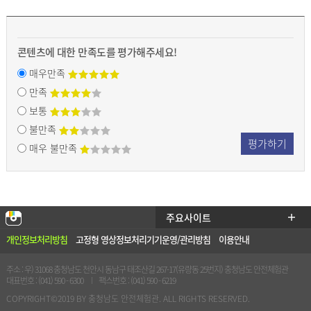
콘텐츠에 대한 만족도를 평가해주세요!
매우만족
만족
보통
불만족
평가하기
매우 불만족
충남
주요사이트
열기
안전
개인정보처리방침
고정형 영상정보처리기기운영/관리방침
이용안내
체험
관 인
주소 : 우) 31068 충청남도 천안시 동남구 태조산길 267-17(유량동 25번지) 충청남도 안전체험관
대표번호 : (041) 590 - 6300
팩스번호 : (041) 590 - 6219
스타
COPYRIGHT©2019 BY 충청남도 안전체험관. ALL RIGHTS RESERVED.
그램