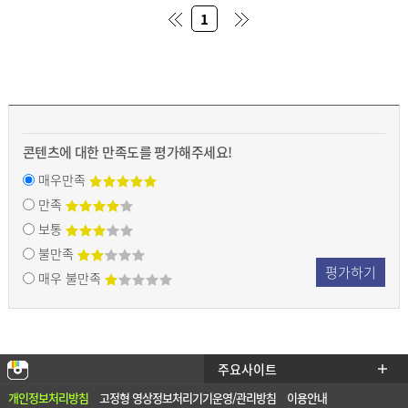
처음
마지
1
페이
막 페
지
이지
콘텐츠에 대한 만족도를 평가해주세요!
매우만족
만족
보통
불만족
평가하기
매우 불만족
충남
주요사이트
열기
안전
개인정보처리방침
고정형 영상정보처리기기운영/관리방침
이용안내