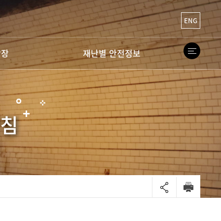
ENG
광장
재난별 안전정보
방침