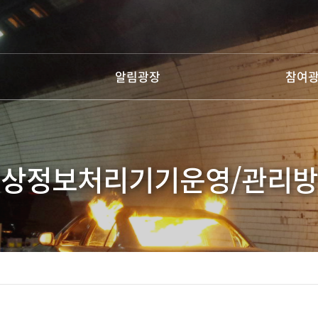
go to contents
알림광장
참여
상정보처리기기운영/관리